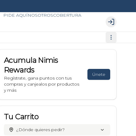
PIDE AQUÍ
NOSOTROS
COBERTURA
Login
Acumula
Nimis
Rewards
Únete
Regístrate, gana puntos con tus
compras y canjealos por productos
y más
Tu Carrito
¿Dónde quieres pedir?