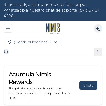
Si tienes alguna inquietud escríbenos por
Whatsapp a nuestro chat de soporte +57 313 487
4588
Abrir menu de navegación
Logi
¿Dónde quieres pedir?
Acumula
Nimis
Rewards
Únete
Regístrate, gana puntos con tus
compras y canjealos por productos y
más