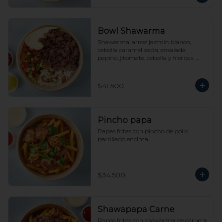
Bowl Shawarma
Shawarma, arroz jazmín blanco, 
cebolla caramelizada, ensalada 
pepino, jitomate, cebolla y hierbas, 
hummus, tahine y picante a elección.
$41.500
Pincho papa
Papas fritas con pincho de pollo 
parrillado encima.
$34.500
Shawapapa Carne
Papas fritas con shawarma de carne al 