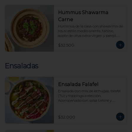
Hummus Shawarma
Carne
Hummus de la casa con shawarma de 
res al estilo medio oriente, tahine, 
aceite de oliva extra virgen y perejil, 
acompañado de nuestro pan pita.
$32.500
Ensaladas
Ensalada Falafel
Ensalada con mix de lechugas, falafel 
(7u) y toppings a elección. 
Acompañado con salsa tahine y 
vinagreta cítrica aparte.
$32.000