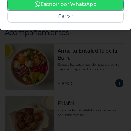
Acompañado con salsa tahine y 
Escribir por WhatsApp
vinagreta de shallots.
$39.500
Cerrar
Acompañamientos
Arma tu Ensaladita de la
Barra
Escoge los toppings de nuestra barra 
para acompañar tu comida.
$18.900
Falafel
7 unidades de falafel acompañados 
con salsa tahine