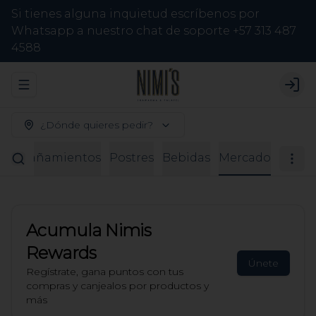
Si tienes alguna inquietud escríbenos por
Whatsapp a nuestro chat de soporte +57 313 487
4588
Abrir menu de navegación
Logi
¿Dónde quieres pedir?
compañamientos
Postres
Bebidas
Mercado
Acumula
Nimis
Rewards
Únete
Regístrate, gana puntos con tus
compras y canjealos por productos y
más